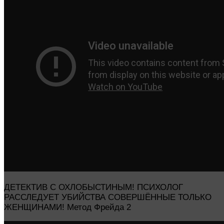
ДЕТЕКТИВ С ОХЛОБЫСТИНЫМ! ПСИХОЛОГ
РАССЛЕДУЕТ УБИЙСТВА СОВЕРШЁННЫЕ ТОЛЬКО
ЖЕНЩИНАМИ! Метод Фрейда 2