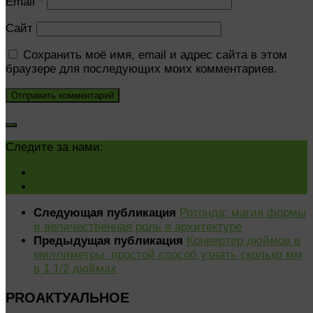
Email
*
Сайт
Сохранить моё имя, email и адрес сайта в этом
браузере для последующих моих комментариев.
Следите за нами:
Следующая публикация
Ротонда: магия формы
и величественная роль в архитектуре
Предыдущая публикация
Конвертер дюймов в
миллиметры: простой способ узнать сколько мм
в 1 1/2 дюймах
PROАКТУАЛЬНОЕ