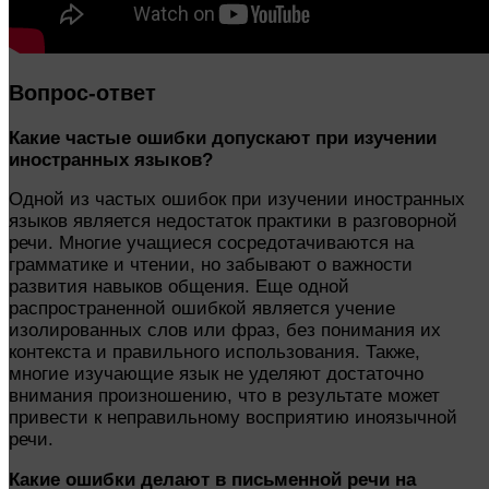
Вопрос-ответ
Какие частые ошибки допускают при изучении
иностранных языков?
Одной из частых ошибок при изучении иностранных
языков является недостаток практики в разговорной
речи. Многие учащиеся сосредотачиваются на
грамматике и чтении, но забывают о важности
развития навыков общения. Еще одной
распространенной ошибкой является учение
изолированных слов или фраз, без понимания их
контекста и правильного использования. Также,
многие изучающие язык не уделяют достаточно
внимания произношению, что в результате может
привести к неправильному восприятию иноязычной
речи.
Какие ошибки делают в письменной речи на