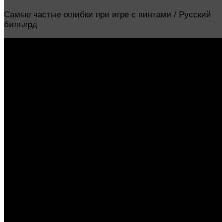
Самые частые ошибки при игре с винтами / Русский
бильярд