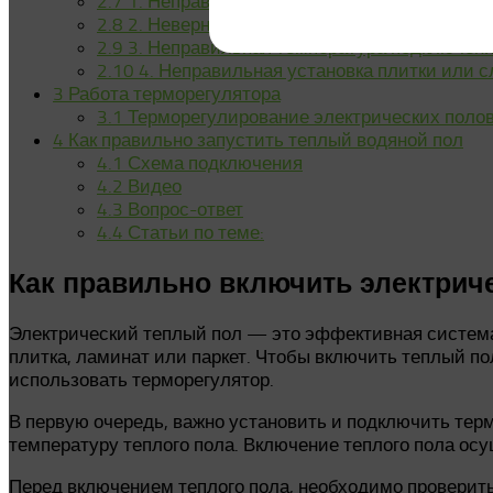
2.7
1. Неправильно выполненные схемы подк
2.8
2. Неверная установка терморегуляторов
2.9
3. Неправильная температура подключен
2.10
4. Неправильная установка плитки или с
3
Работа терморегулятора
3.1
Терморегулирование электрических поло
4
Как правильно запустить теплый водяной пол
4.1
Схема подключения
4.2
Видео
4.3
Вопрос-ответ
4.4
Статьи по теме:
Как правильно включить электрич
Электрический теплый пол — это эффективная система
плитка, ламинат или паркет. Чтобы включить теплый 
использовать терморегулятор.
В первую очередь, важно установить и подключить тер
температуру теплого пола. Включение теплого пола ос
Перед включением теплого пола, необходимо проверить