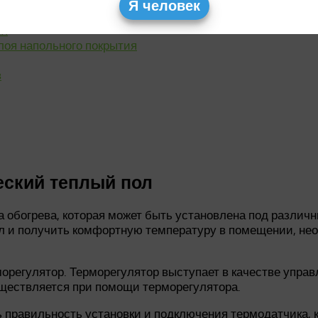
лючения
Я человек
ия
лоя напольного покрытия
в
еский теплый пол
 обогрева, которая может быть установлена под различ
пол и получить комфортную температуру в помещении, н
морегулятор. Терморегулятор выступает в качестве упра
уществляется при помощи терморегулятора.
 правильность установки и подключения термодатчика, 