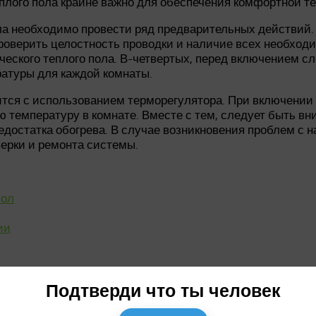
плого пола крайне важно для обеспечения комфортной т
а необходимо провести ряд предварительных действий. 
роверить целостность проводки и наличие всех необходи
рического теплого пола. В-четвертых, перед включением 
атуры для каждой комнаты.
тся с использованием терморегулятора. При включении 
 температуру в комнате. Вместе с тем, следует быть вн
едостатка обогрева. В случае возникновения проблем с 
верки и ремонта системы.
пол
ии
Подтверди что ты человек
электрического теплого пола