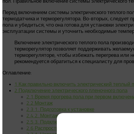
пол. Правильное включение системы электрического те
Перед включением системы электрического теплого пол
термодатчика и терморегулятора. Во-вторых, следует п
пола и убедиться, что она готова для установки элект
эксплуатации системы и уточнить необходимые темпер
Включение электрического теплого пола производи
терморегулятор позволяет поддерживать желаемую
терморегуляторе, чтобы избежать перегрева или н
рекомендуется обратиться к специалисту для про
Оглавление:
1
Как правильно включить электрический теплый 
2
Подключение электрического пленочного пола
2.1
Время прогрева пола при первом включен
2.2
Монтаж
2.3
1. Подготовка к установке
2.4
2. Монтаж элементов пола
2.5
3. Подключение к сети
2.6
Распространенные ошибки при включении 