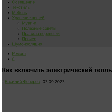
Освещение
Текстиль
Мебель
Хранение вещей
Мувинг
Полезные советы
Правила перевозки
Прочее
Шумоизоляция
Ремонт
0
Как включить электрический тепл
-
Василий Фенеров
·
03.09.2023