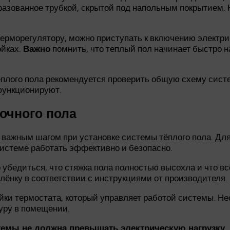
разованное трубкой, скрытой под напольным покрытием.
 терморегулятору, можно приступать к включению электри
ойках.
помнить, что теплый пол начинает быстро н
Важно
плого пола рекомендуется проверить общую схему систем
функционируют.
очного пола
 важным шагом при установке системы тёплого пола. Дл
системе работать эффективно и безопасно.
убедиться, что стяжка пола полностью высохла и что в
лёнку в соответствии с инструкциями от производителя.
йки термостата, который управляет работой системы. Н
уру в помещении.
стемы не должна превышать электрическую нагрузку