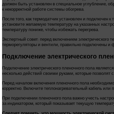
должен быть установлен в специальное углубление, об
к некорректной работе системы обогрева.
После того, как термодатчик установлен и подключен к
установите желаемую температуру на указанных настр
температуру пониже, чтобы избежать перегрева.
Экспертный совет: перед включением электрического те
терморегуляторы и вентили, правильно подключены и 
Подключение электрического плен
Подключение электрического пленочного пола является
несколько действий своими руками, которые позволят 
Перед началом включения пленочного пола необходимо 
корректно. Включите теплонагревательный кабель или п
При подключении пленочного пола важно учесть настро
за индикатором, который показывает текущую температ
Следует помнить, что мощность электрической си