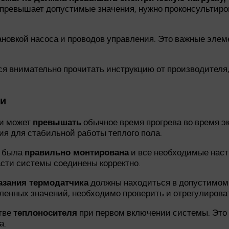
ревышает допустимые значения, нужно проконсультиро
ановкой насоса и проводов управления. Это важные эл
ся внимательно прочитать инструкцию от производителя
ии
ии может
обычное время прогрева во время эк
превышать
я для стабильной работы теплого пола.
а была
и все необходимые наст
правильно монтирована
асти системы соединены корректно.
должны находиться в допустимом
азания термодатчика
ленных значений, необходимо проверить и отрегулирова
тве
при первом включении системы. Это 
теплоносителя
а.