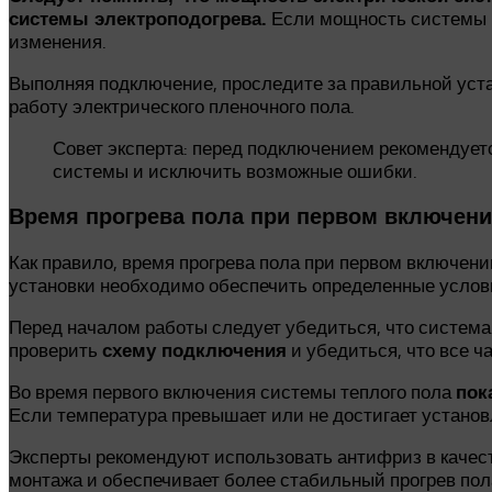
Если мощность системы п
системы электроподогрева.
изменения.
Выполняя подключение, проследите за правильной уст
работу электрического пленочного пола.
Совет эксперта: перед подключением рекомендует
системы и исключить возможные ошибки.
Время прогрева пола при первом включен
Как правило, время прогрева пола при первом включен
установки необходимо обеспечить определенные услови
Перед началом работы следует убедиться, что систем
проверить
и убедиться, что все ч
схему подключения
Во время первого включения системы теплого пола
пок
Если температура превышает или не достигает установ
Эксперты рекомендуют использовать антифриз в качес
монтажа и обеспечивает более стабильный прогрев пол