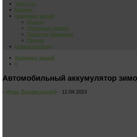
Текстиль
Мебель
Хранение вещей
Мувинг
Полезные советы
Правила перевозки
Прочее
Шумоизоляция
Хранение вещей
0
Автомобильный аккумулятор зимой
-
Игорь Воскресенский
·
12.04.2023