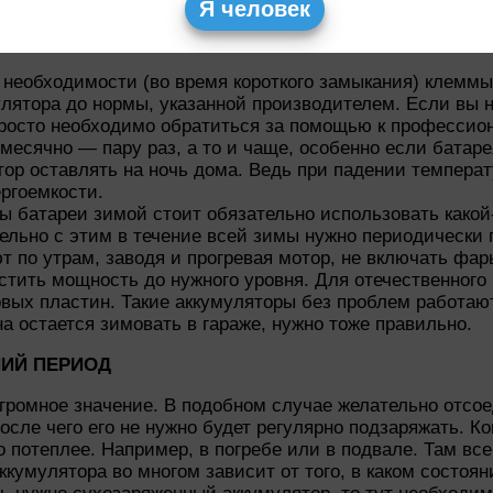
Я человек
орпуса аккумулятора от скопившихся за летнее время з
;
и необходимости (во время короткого замыкания) клеммы
лятора до нормы, указанной производителем. Если вы н
просто необходимо обратиться за помощью к профессио
сячно — пару раз, а то и чаще, особенно если батарея 
тор оставлять на ночь дома. Ведь при падении температ
ергоемкости.
ы батареи зимой стоит обязательно использовать како
ельно с этим в течение всей зимы нужно периодически 
 по утрам, заводя и прогревая мотор, не включать фар
стить мощность до нужного уровня. Для отечественного
вых пластин. Такие аккумуляторы без проблем работают
а остается зимовать в гараже, нужно тоже правильно.
НИЙ ПЕРИОД
громное значение. В подобном случае желательно отсое
осле чего его не нужно будет регулярно подзаряжать. К
о потеплее. Например, в погребе или в подвале. Там вс
кумулятора во многом зависит от того, в каком состояни