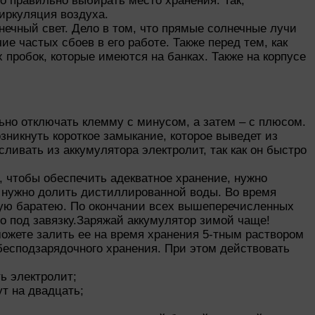
о правильно выбирать место хранения. Так,
иркуляция воздуха.
нечный свет. Дело в том, что прямые солнечные лучи
ие частых сбоев в его работе. Также перед тем, как
 пробок, которые имеются на банках. Также на корпусе
ьно отключать клемму с минусом, а затем – с плюсом.
никнуть короткое замыкание, которое выведет из
сливать из аккумулятора электролит, так как он быстро
е, чтобы обеспечить адекватное хранение, нужно
мы нужно долить дистиллированной воды. Во время
рную баратею. По окончании всех вышеперечисленных
о под завязку.Заряжай аккумулятор зимой чаще!
можете залить ее на время хранения 5-тным раствором
бесподзарядочного хранения. При этом действовать
ь электролит;
т на двадцать;