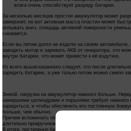
влага очень способствует разряду батареи.
За несколько месяцев простоя аккумулятор может разр
замерзнет, но вот активная масса пластин может быст
оплывать вниз, площадь активной поверхности уменьш
снижается.
Если вы летом долго не ездили на своем автомобиле, 
заводить мотор и заряжать АКБ от генератора, это мо
внутри батареи, что может привести к её вздутию.
Из всего вышесказанного следует, что после длительн
зарядить батарею, а уже только потом можно смело за
Зимой, нагрузка на аккумулятор намного больше. Неред
замершими цилиндрами и поршнями требует намного бо
зарядиться, и чтобы обеспечить его постоянную боеву
больше, чем обычно.
Причем вспоминать об этом нужно не тогда, когда уже 
длительно прокручивается (более пятнадцати минут п
В итоге, постепенно без надлежащего ухода аккумулят