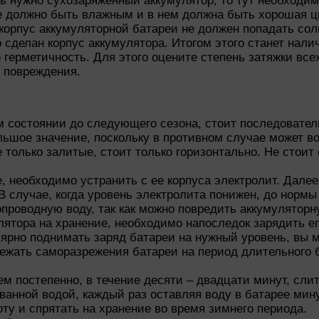
ь нужно сухозаряженный аккумулятор, то тут необходим
не должно быть влажным и в нем должна быть хорошая ц
 корпус аккумуляторной батареи не должен попадать сол
 сделан корпус аккумулятора. Итогом этого станет налич
 герметичность. Для этого оцените степень затяжки всех
 повреждения.
м состоянии до следующего сезона, стоит последовател
шое значение, поскольку в противном случае может воз
 только залитые, стоит только горизонтально. Не стоит 
е, необходимо устранить с ее корпуса электролит. Дале
 В случае, когда уровень электролита понижен, до нор
опроводную воду, так как можно повредить аккумулято
ятора на хранение, необходимо напоследок зарядить ег
улярно поднимать заряд батареи на нужный уровень, вы 
бежать саморазрежения батареи на период длительного 
м постепенно, в течение десяти – двадцати минут, слит
ванной водой, каждый раз оставляя воду в батарее мину
ту и спрятать на хранение во время зимнего периода.