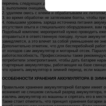
перечень следующих действий:
1. выполняем очищение вентиляционных отверстий и к
2. удаляем окись с клемм и обрабатываем их литолом
3. во время обработки не затягиваем болты, чтобы пр
4. повышаем уровень заряда источника питания аккуму
отсутствия опыта и специального оборудования, вам 
Подобный комплекс мероприятий нужно проводить ежеме
отправиться в ответственную поездку, лучше аккумуля
замедляется, а это влечет за собой уменьшение ее эн
Дополнительно отметим, что для бесперебойной работ
от холодов сам аккумулятор и моторный отсек. Паралл
работоспособность. Профессионалы также рекомендуют
потребители электропитания, чтобы дать батарее нара
стартерные аккумуляторы, работающие на базе свинцо
что хранить аккумулятор в зимний период, если машин
ОСОБЕННОСТИ ХРАНЕНИЯ АККУМУЛЯТОРА В ЗИМ
Правильное хранение аккумуляторной батареи имеет о
возникнет не слишком сильный разряд аккумулятора, п
извлечь аккумулятор из машины и спрятать его в мест
Также стоит отметить, что принцип хранения батареи ак