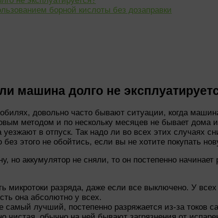
лго не эксплуатируется?
льзованием борной кислоты без дозаправки
ли машина долго не эксплуатирует
мобилях, довольно часто бывают ситуации, когда машин
товым методом и по нескольку месяцев не бывает дома 
 уезжают в отпуск. Так надо ли во всех этих случаях с
 без этого не обойтись, если вы не хотите покупать но
у, но аккумулятор не сняли, то он постепенно начинае
ь микротоки разряда, даже если все выключено. У всех п
есть она абсолютно у всех.
 самый лучший, постепенно разряжается из-за токов с
о чистая, обычно на ней бывают загрязнения от испарен