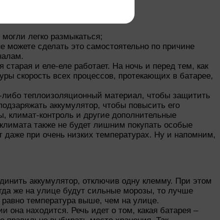
агрязнений;
 могли легко размыкаться;
е можете сделать это самостоятельно по причине
налам.
старая и еле-еле работает. На ночь и перед тем, как
уры скорость всех процессов, протекающих в батарее,
й-либо теплоизоляционный материал, чтобы защитить
подзаряжать аккумулятор, чтобы повысить его
ы, климат-контроль и другие дополнительные
 климата также не будет лишним покупать особые
 даже при очень низких температурах. Ну и напомним,
динить аккумулятор, отключив одну клемму. При этом
огда же на улице будут сильные морозы, то лучше
е равно температура выше, чем на улице.
и она находится. Речь идет о том, какая батарея –