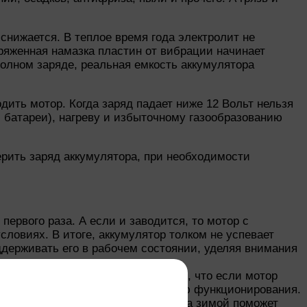
снижается. В теплое время года электролит не
аряженная намазка пластин от вибрации начинает
олном заряде, реальная емкость аккумулятора
дить мотор. Когда заряд падает ниже 12 Вольт нельзя
и батареи), нагреву и избыточному газообразованию
ерить заряд аккумулятора, при необходимости
первого раза. А если и заводится, то мотор с
ловиях. В итоге, аккумулятор толком не успевает
ддерживать его в рабочем состоянии, уделяя внимания
 а значительно ранее. Дело в том, что если мотор
ению ее энергоемкости и ухудшению функционирования.
ить рабочее состояние аккумулятора зимой поможет