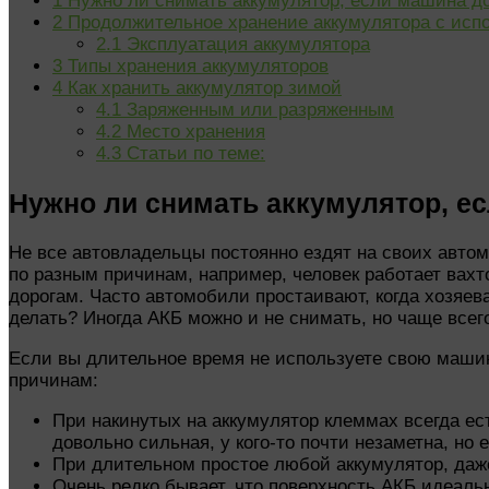
1
Нужно ли снимать аккумулятор, если машина до
2
Продолжительное хранение аккумулятора с испо
2.1
Эксплуатация аккумулятора
3
Типы хранения аккумуляторов
4
Как хранить аккумулятор зимой
4.1
Заряженным или разряженным
4.2
Место хранения
4.3
Статьи по теме:
Нужно ли снимать аккумулятор, ес
Не все автовладельцы постоянно ездят на своих авто
по разным причинам, например, человек работает вах
дорогам. Часто автомобили простаивают, когда хозяева
делать? Иногда АКБ можно и не снимать, но чаще всего
Если вы длительное время не используете свою машин
причинам:
При накинутых на аккумулятор клеммах всегда ест
довольно сильная, у кого-то почти незаметна, но 
При длительном простое любой аккумулятор, даже
Очень редко бывает, что поверхность АКБ идеальн