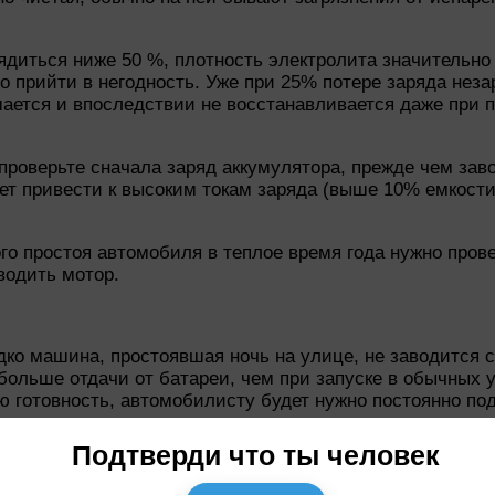
ядиться ниже 50 %, плотность электролита значительно 
ро прийти в негодность. Уже при 25% потере заряда нез
ается и впоследствии не восстанавливается даже при п
проверьте сначала заряд аккумулятора, прежде чем заво
жет привести к высоким токам заряда (выше 10% емкост
ого простоя автомобиля в теплое время года нужно пров
водить мотор.
ко машина, простоявшая ночь на улице, не заводится с 
льше отдачи от батареи, чем при запуске в обычных ус
ю готовность, автомобилисту будет нужно постоянно по
пару ночей машина ночевала при температуре ниже нуля,
Подтверди что ты человек
одряд), это способствует оплыву пластин батареи, пад
ор выходит из строя, и его нужно будет менять. Сохран