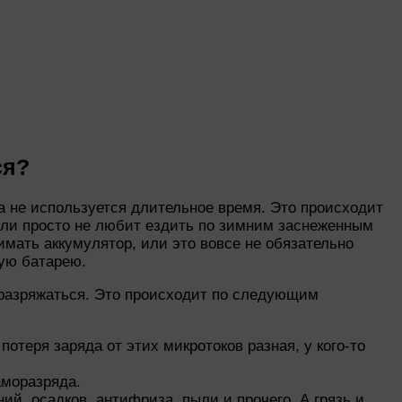
ся?
а не используется длительное время. Это происходит
или просто не любит ездить по зимним заснеженным
нимать аккумулятор, или это вовсе не обязательно
вую батарею.
т разряжаться. Это происходит по следующим
отеря заряда от этих микротоков разная, у кого-то
аморазряда.
ий, осадков, антифриза, пыли и прочего. А грязь и