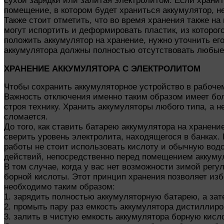
сухой зарядки или залитая электролитом. Если хранит
помещение, в котором будет храниться аккумулятор, 
Также стоит отметить, что во время хранения также на
могут испортить и деформировать пластик, из которого
положить аккумулятор на хранение, нужно уточнить его
аккумулятора должны полностью отсутствовать любые
ХРАНЕНИЕ АККУМУЛЯТОРА С ЭЛЕКТРОЛИТОМ
Чтобы сохранить аккумуляторное устройство в рабоче
Важность отключения именно таким образом имеет боль
строя технику. Хранить аккумуляторы любого типа, а не
сломается.
До того, как ставить батарею аккумулятора на хранени
сверить уровень электролита, находящегося в банках.
работы не стоит использовать кислоту и обычную вод
действий, непосредственно перед помещением аккумул
В том случае, когда у вас нет возможности зимой рег
борной кислоты. Этот принцип хранения позволяет из
необходимо таким образом:
1. зарядить полностью аккумуляторную батарею, а зате
2. промыть пару раз емкость аккумулятора дистиллиро
3. залить в чистую емкость аккумулятора борную кисло