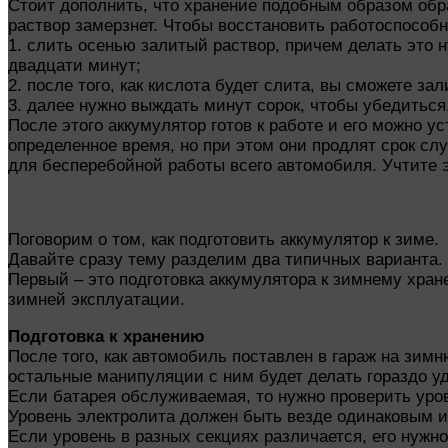
Стоит дополнить, что хранение подобным образом обра
раствор замерзнет. Чтобы восстановить работоспособн
1. слить осенью залитый раствор, причем делать это н
двадцати минут;
2. после того, как кислота будет слита, вы сможете з
3. далее нужно выждать минут сорок, чтобы убедиться
После этого аккумулятор готов к работе и его можно 
определенное время, но при этом они продлят срок сл
для бесперебойной работы всего автомобиля. Учтите э
Поговорим о том, как подготовить аккумулятор к зиме.
Давайте сразу тему разделим два типичных варианта.
Первый – это подготовка аккумулятора к зимнему хран
зимней эксплуатации.
Подготовка к хранению
После того, как автомобиль поставлен в гараж на зим
остальные манипуляции с ним будет делать гораздо у
Если батарея обслуживаемая, то нужно проверить уров
Уровень электролита должен быть везде одинаковым и
Если уровень в разных секциях различается, его нужно