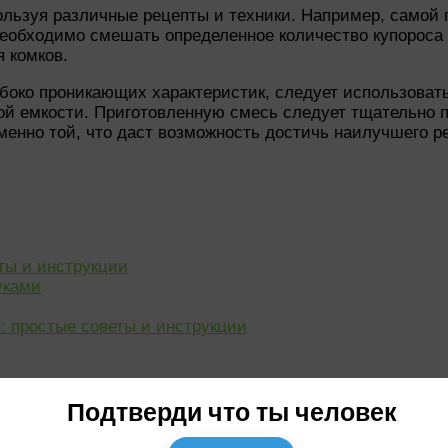
льзуя различные рецепты и техники. Например, самой п
 необходимо смешать определенное количество купороса
 комков.
лубоко проникающих характеристик, следует использоват
ной емкости. Приготовленную смесь следует тщательно
именно той, что даст возможность достичь наилучшего ре
ты и инструкции
уками
: простые советы и инструкции
Подтверди что ты человек
и