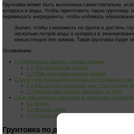
Грунтовка может быть выполнена самостоятельно, испо
купороса и воды. Чтобы приготовить такую грунтовку,
перемешать ингредиенты, чтобы избежать образования
Значит, чтобы сэкономить на грунте и достичь г
несколько литров воды и купороса в эмалирован
консистенции без комков. Такая грунтовка будет 
Оглавление:
1
Грунтовка по дереву своими руками
1.1
Для обработки дерева
1.2
ПВА-грунтовка своими руками
2
Грунт для повышения прочности: полезные сове
2.1
Как сделать грунтовку для стен своими р
2.2
Рецепт как сделать грунтовку из ПВА
3
Как приготовить грунтовку в домашних условиях
3.1
Видео
3.2
Вопрос-ответ
3.3
Статьи по теме:
Грунтовка по дереву своими рукам