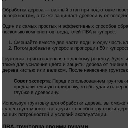
Обработка дерева — важный этап при подготовке пове
поверхностям, а также защищает древесину от воздейс
Один из самых простых и эффективных способов обраб
несколько компонентов: вода, клей ПВА и купорос.
Смешайте вместе две части воды и одну часть к
Потом добавьте купорос в пропорции 50 г купоро
Грунтовка, приготовленная по данному рецепту, будет
также для усиления цвета и защиты дерева от гниения
дерева кистью или валиком. После нанесения грунтовк
Совет эксперта:
Перед использованием грунтовки
предварительную шлифовку, чтобы удалить неровн
глубже в древесину.
Используя грунтовку для обработки дерева, вы сможет
существует множество других способов грунтовки дер
ваших потребностей и условий эксплуатации.
ПВА-грунтовка своими руками