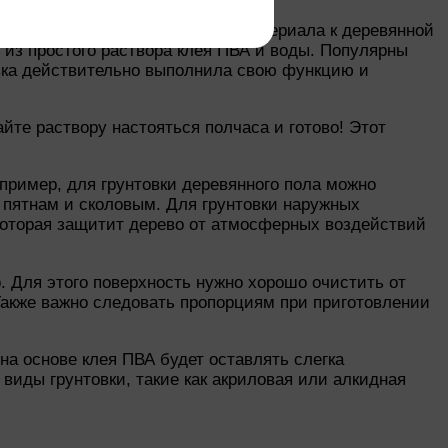
 улучшить адгезию красочного материала к деревянной
 из простого раствора клея ПВА и воды. Популярны
овка действительно выполнила свою функцию и
айте раствору настояться полчаса и готово! Этот
апример, для грунтовки деревянного пола можно
к пятнам и сколовым. Для грунтовки наружных
 которая защитит дерево от атмосферных воздействий
. Для этого поверхность нужно хорошо очистить от
 Также важно следовать пропорциям при приготовлении
на основе клея ПВА будет оставлять слегка
виды грунтовки, такие как акриловая или алкидная