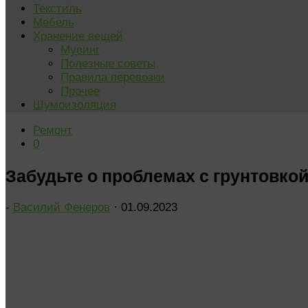
Текстиль
Мебель
Хранение вещей
Мувинг
Полезные советы
Правила перевозки
Прочее
Шумоизоляция
Ремонт
0
Забудьте о проблемах с грунтовко
-
Василий Фенеров
·
01.09.2023