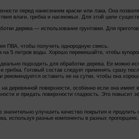
рхности перед нанесением краски или лака. Она позвол
твия влаги, грибка и насекомых. Для этой цели сущест
отки дерева — использование грунтовки. Для приготов
лея ПВА, чтобы получить однородную смесь.
са на 5 литров воды. Хорошо перемешайте, чтобы купор
 идеально подходить для обработки дерева. Ее можно ис
 и грибка. Готовый состав следует применять сразу пос
и рекомендуется оставить ее на сутки, чтобы она хорош
 на деревянной поверхности, особенно если она имеет 
ости и придать поверхности гладкость. Это повысит э
е значительно улучшить качество покрытия и продлить 
ева, используя разные компоненты в разных пропорциях