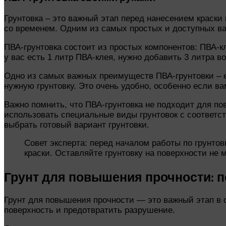
Грунтовка – это важный этап перед нанесением краски
со временем. Одним из самых простых и доступных вар
ПВА-грунтовка состоит из простых компонентов: ПВА-кл
у вас есть 1 литр ПВА-клея, нужно добавить 3 литра 
Одно из самых важных преимуществ ПВА-грунтовки – е
нужную грунтовку. Это очень удобно, особенно если в
Важно помнить, что ПВА-грунтовка не подходит для по
использовать специальные виды грунтовок с соответс
выбрать готовый вариант грунтовки.
Совет эксперта: перед началом работы по грунто
краски. Оставляйте грунтовку на поверхности не
Грунт для повышения прочности: п
Грунт для повышения прочности — это важный этап в 
поверхность и предотвратить разрушение.