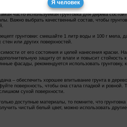
Я человек
ности перед нанесением краски или лака. Она позволяет
амая часто используемая грунтовка для дерева состоит
молы. Важно выбрать качественный состав, чтобы грунт
й.
рецепт грунтовки: смешайте 1 литр воды и 100 г мела, д
 стен или других поверхностей.
симости от его состояния и целей нанесения краски. Н
 дополнительную защиту от влаги и повысит стойкость 
вянные фасады, рекомендуется использовать грунтовку,
дача – обеспечить хорошее впитывание грунта в дерево
фуйте поверхность, чтобы она стала гладкой и ровной.
 слишком сухой поверхности.
олько доступные материалы, то помните, что грунтовка 
олучить чистый белый цвет, можно использовать другие 