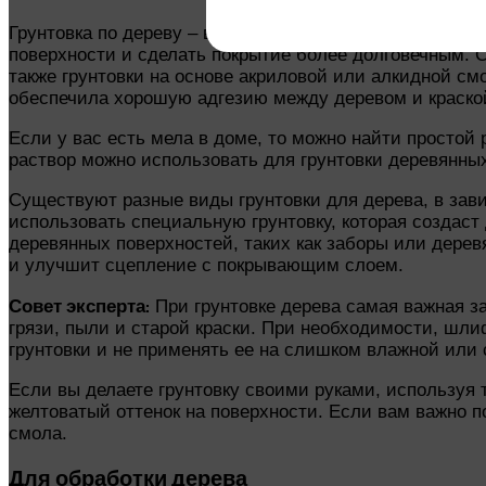
Грунтовка по дереву – важный этап подготовки поверх
поверхности и сделать покрытие более долговечным. С
также грунтовки на основе акриловой или алкидной с
обеспечила хорошую адгезию между деревом и краско
Если у вас есть мела в доме, то можно найти простой 
раствор можно использовать для грунтовки деревянных
Существуют разные виды грунтовки для дерева, в зави
использовать специальную грунтовку, которая создаст
деревянных поверхностей, таких как заборы или дере
и улучшит сцепление с покрывающим слоем.
Совет эксперта:
При грунтовке дерева самая важная за
грязи, пыли и старой краски. При необходимости, шли
грунтовки и не применять ее на слишком влажной или
Если вы делаете грунтовку своими руками, используя т
желтоватый оттенок на поверхности. Если вам важно п
смола.
Для обработки дерева