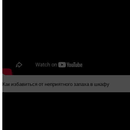
Как избавиться от неприятного запаха в шкафу