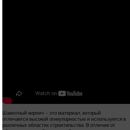
Шамотный кирпич – это материал, который
отличается высокой огнеупорностью и используется в
различных областях строительства. В отличие от