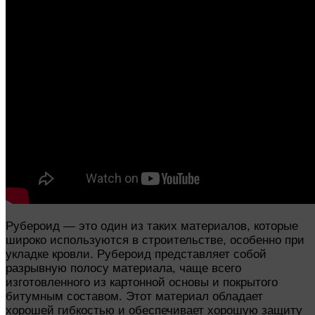
Рубероид — это один из таких материалов, которые
широко используются в строительстве, особенно при
укладке кровли. Рубероид представляет собой
разрывную полосу материала, чаще всего
изготовленного из картонной основы и покрытого
битумным составом. Этот материал обладает
хорошей гибкостью и обеспечивает хорошую защиту