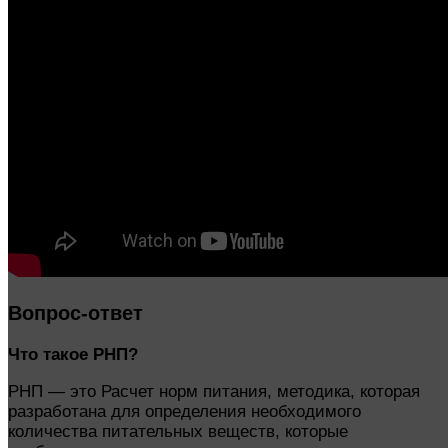
Вопрос-ответ
Что такое РНП?
РНП — это Расчет норм питания, методика, которая
разработана для определения необходимого
количества питательных веществ, которые