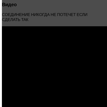
Видео
СОЕДИНЕНИЕ НИКОГДА НЕ ПОТЕЧЕТ ЕСЛИ
СДЕЛАТЬ ТАК