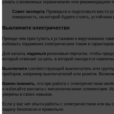
узнать о возможных ограничениях или рекомендациях 
Совет эксперта:
Проверьте и подготовьте место ус
поверхность, на которой будете стоять, устойчива 
Выключите электричество
Прежде чем приступить к установке и вкручиванию лам
избежать поражения электрическим током и гарантиров
Для начала,
наденьте
резиновые перчатки, чтобы пред
который отвечает за цепь, в которой находится лампоч
Выключите
соответствующий выключатель или группу
приборов, например выключателей или розеток. Возмо
Важно помнить
, что при работе с электричеством необх
и избегайте контакта с металлическими элементами. И
уверены в своих навыках.
Если у вас нет опыта работы с электричеством или вы 
задачу безопасно и правильно.