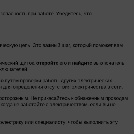
зопасность при работе. Убедитесь, что
ческую цепь. Это важный шаг, который поможет вам
рический щиток,
откройте
его и
найдите
выключатель,
ыключателей.
но
путем проверки работы других электрических
 для определения отсутствия электричества в сети.
ä ä ä осторожным. Не прикасайтесь к обнаженным проводам
огда не работайте с электричеством, если вы не
к электрику или специалисту, чтобы выполнить эту