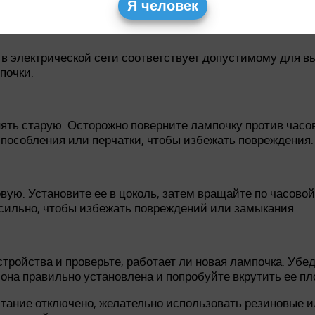
 необходимую освещенность.
Я человек
 в электрической сети соответствует допустимому для 
почки.
ять старую. Осторожно поверните лампочку против часов
пособления или перчатки, чтобы избежать повреждения.
ую. Установите ее в цоколь, затем вращайте по часовой 
 сильно, чтобы избежать повреждений или замыкания.
тройства и проверьте, работает ли новая лампочка. Убед
 она правильно установлена и попробуйте вкрутить ее пл
тание отключено, желательно использовать резиновые и