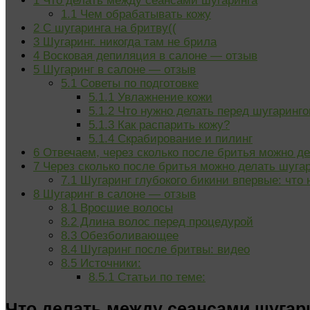
1
Что делать между сеансами шугаринга
1.1
Чем обрабатывать кожу
2
С шугаринга на бритву((
3
Шугаринг. никогда там не брила
4
Восковая депиляция в салоне — отзыв
5
Шугаринг в салоне — отзыв
5.1
Советы по подготовке
5.1.1
Увлажнение кожи
5.1.2
Что нужно делать перед шугаринго
5.1.3
Как распарить кожу?
5.1.4
Cкрабирование и пилинг
6
Отвечаем, через сколько после бритья можно де
7
Через сколько после бритья можно делать шуга
7.1
Шугаринг глубокого бикини впервые: что 
8
Шугаринг в салоне — отзыв
8.1
Вросшие волосы
8.2
Длина волос перед процедурой
8.3
Обезболивающее
8.4
Шугаринг после бритвы: видео
8.5
Источники:
8.5.1
Статьи по теме:
Что делать между сеансами шугар