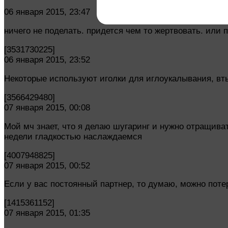
06 января 2015, 23:47
ничего не поделать. придется чем то жертвовать. или 
[3531730225]
06 января 2015, 23:52
Некоторые используют иголки для иглоукалывания, вт
[3566429480]
07 января 2015, 00:08
Мой мч знает, что я делаю шугаринг и нужно отращиват
недели гладкостью наслаждаемся
[4007948825]
07 января 2015, 00:52
Если у вас постоянный партнер, то думаю, можно потерп
[1415361152]
07 января 2015, 01:35