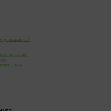
м для гигиены?
лать шугаринг
ринг
нужно знать
инга