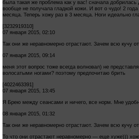
была такая же проблема как у вас! сначала добрилась 
вообще не получала гладкой кожи. И вот о чудо! 2 год
месяца. Теперь хожу раз в 3 месяца. Ноги идеально гла
[3232919310]
07 января 2015, 02:10
Так они же неравномерно отрастают. Зачем всю кучу о
07 января 2015, 09:14
меня этот вопрос тоже всегда волновал) не представл
волосатыми ногами? поэтому предпочитаю брить
[4022463391]
07 января 2015, 13:45
Я Брею между сеансами и ничего, все норм. Мне удобн
08 января 2015, 01:32
Так они же неравномерно отрастают. Зачем всю кучу о
То что они отрастают неравномерно — еще хуже))) хожу