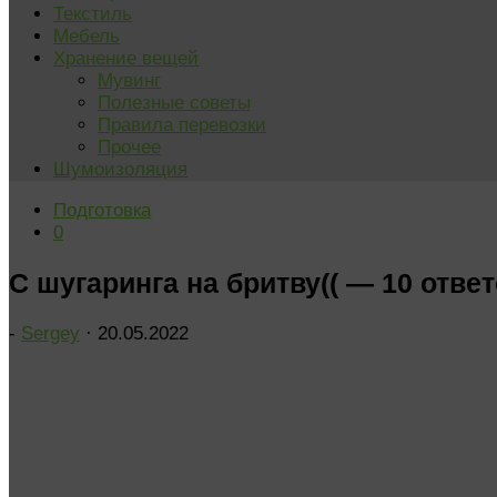
Текстиль
Мебель
Хранение вещей
Мувинг
Полезные советы
Правила перевозки
Прочее
Шумоизоляция
Подготовка
0
С шугаринга на бритву(( — 10 отве
-
Sergey
·
20.05.2022