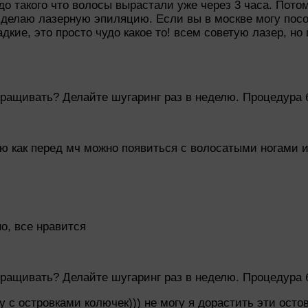
до такого что волосы вырастали уже через 3 часа. Потом
а делаю лазерную эпиляцию. Если вы в москве могу посо
дкие, это просто чудо какое то! всем советую лазер, но
тращивать? Делайте шугаринг раз в неделю. Процедура 
яю как перед мч можно появиться с волосатыми ногами 
о, все нравится
тращивать? Делайте шугаринг раз в неделю. Процедура 
 с островками колючек))) не могу я дорастить эти осто