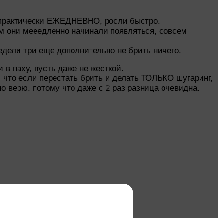
сь практически ЕЖЕДНЕВНО, росли быстро.
ом они мееедленно начинали появляться, совсем
едели три еще дополнительно не брить ничего.
в паху, пусть даже не жесткой.
, что если перестать брить и делать ТОЛЬКО шугаринг,
о верю, потому что даже с 2 раз разница очевидна.