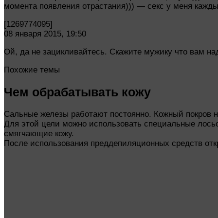
момента появления отрастания))) — секс у меня кажды
[1269774095]
08 января 2015, 19:50
Ой, да не зацикливайтесь. Скажите мужику что вам н
Похожие темы
Чем обрабатывать кожу
Сальные железы работают постоянно. Кожный покров н
Для этой цели можно использовать специальные лось
смягчающие кожу.
После использования преддепиляционных средств отк