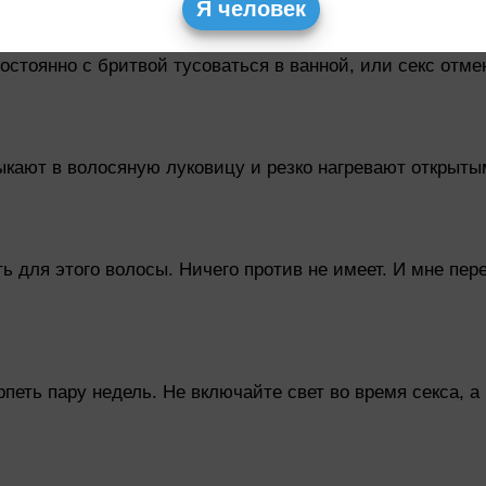
Я человек
постоянно с бритвой тусоваться в ванной, или секс отм
ыкают в волосяную луковицу и резко нагревают открыты
ь для этого волосы. Ничего против не имеет. И мне пере
еть пару недель. Не включайте свет во время секса, а н