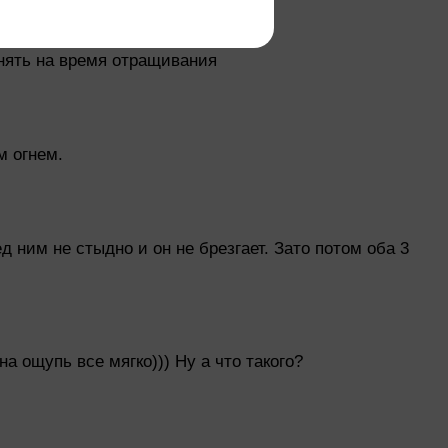
енять на время отращивания
м огнем.
д ним не стыдно и он не брезгает. Зато потом оба 3
а ощупь все мягко))) Ну а что такого?