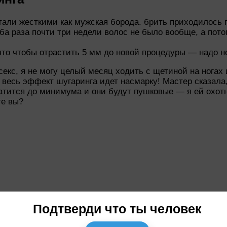
и стали жесткими как мужская борода. брить приходило
ба раза почти три недели волос не было вообще, а пот
что чтобы отрастить 5 мм до новой процедуры — надо н
с, я не могу целый месяц ходить с щетиной на ногах и 
и весь эффект шугаринга идет насмарку! Мастер сказала
ратится до минимума и они будут пушковые — я ей охотн
те вы?
Подтверди что ты человек
 неплохих результатов.