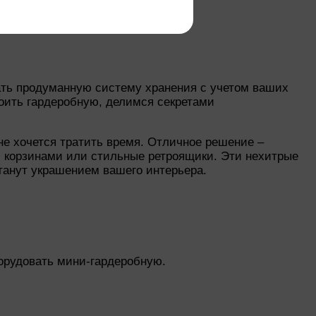
дать продуманную систему хранения с учетом ваших
оить гардеробную, делимся секретами
не хочется тратить время. Отличное решение –
с корзинами или стильные ретроящики. Эти нехитрые
станут украшением вашего интерьера.
орудовать мини-гардеробную.