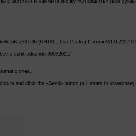
ы с картинки и нажмите кнопку «Отправить» (все буквы
eWebKit/537.36 (KHTML, like Gecko) Chrome/41.0.2227.0 S
obov-slozhit-odezhdu-30052021/
utomatic ones.
icture and click the «Send» button (all letters in lowercase).