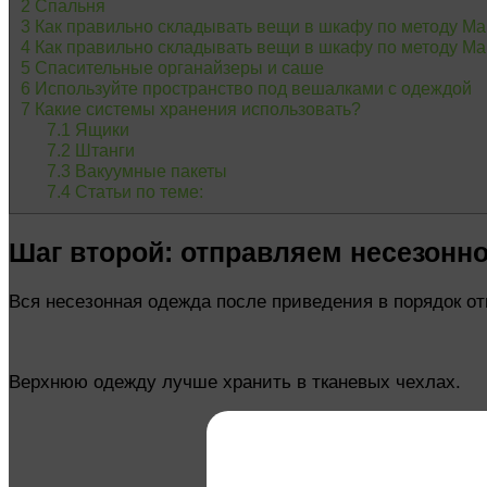
2
Спальня
3
Как правильно складывать вещи в шкафу по методу Ма
4
Как правильно складывать вещи в шкафу по методу Ма
5
Спасительные органайзеры и саше
6
Используйте пространство под вешалками с одеждой
7
Какие системы хранения использовать?
7.1
Ящики
7.2
Штанги
7.3
Вакуумные пакеты
7.4
Статьи по теме:
Шаг второй: отправляем несезонно
Вся несезонная одежда после приведения в порядок от
Верхнюю одежду лучше хранить в тканевых чехлах.