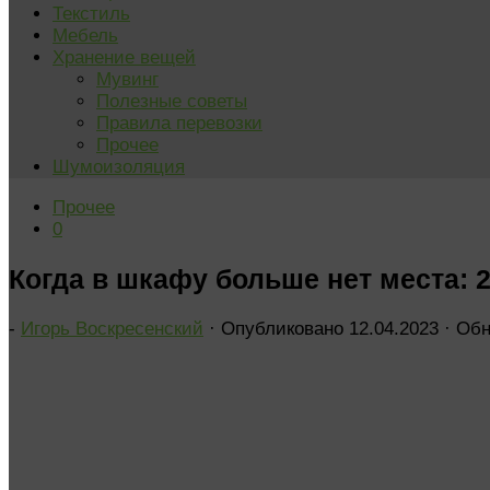
Текстиль
Мебель
Хранение вещей
Мувинг
Полезные советы
Правила перевозки
Прочее
Шумоизоляция
Прочее
0
Когда в шкафу больше нет места: 
-
Игорь Воскресенский
· Опубликовано
12.04.2023
· Об