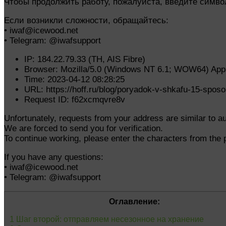
Чтобы продолжить работу, пожалуйста, введите символ
Если возникли сложности, обращайтесь:
• iwaf@icewood.net
• Telegram: @iwafsupport
IP: 184.22.79.33 (TH, AIS Fibre)
Browser: Mozilla/5.0 (Windows NT 6.1; WOW64) Appl
Time: 2023-04-12 08:28:25
URL: https://hoff.ru/blog/poryadok-v-shkafu-15-spos
Request ID: f62xcmqvre8v
Unfortunately, requests from your address are similar to a
We are forced to send you for verification.
To continue working, please enter the characters from the p
If you have any questions:
• iwaf@icewood.net
• Telegram: @iwafsupport
Оглавление:
1
Шаг второй: отправляем несезонное на хранение