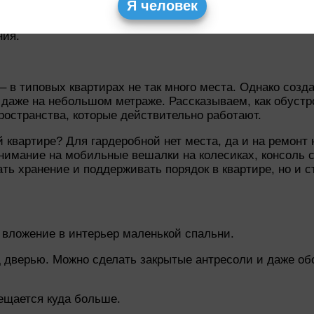
Я человек
ния.
– в типовых квартирах не так много места. Однако соз
 даже на небольшом метраже. Рассказываем, как обустр
остранства, которые действительно работают.
 квартире? Для гардеробной нет места, да и на ремонт 
нимание на мобильные вешалки на колесиках, консоль 
ать хранение и поддерживать порядок в квартире, но и 
вложение в интерьер маленькой спальни.
д дверью. Можно сделать закрытые антресоли и даже об
ещается куда больше.