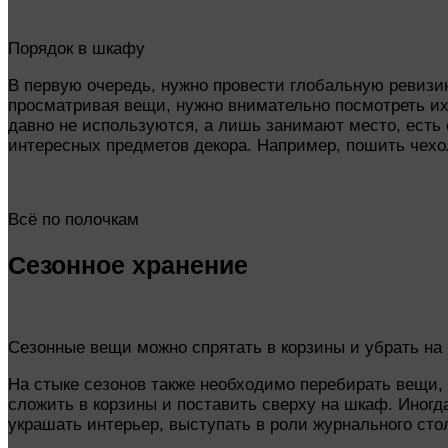
Порядок в шкафу
В первую очередь, нужно провести глобальную ревизию
просматривая вещи, нужно внимательно посмотреть их
давно не используются, а лишь занимают место, есть
интересных предметов декора. Например, пошить чехол
Всё по полочкам
Сезонное хранение
Сезонные вещи можно спрятать в корзины и убрать на
На стыке сезонов также необходимо перебирать вещи, 
сложить в корзины и поставить сверху на шкаф. Иногд
украшать интерьер, выступать в роли журнального сто