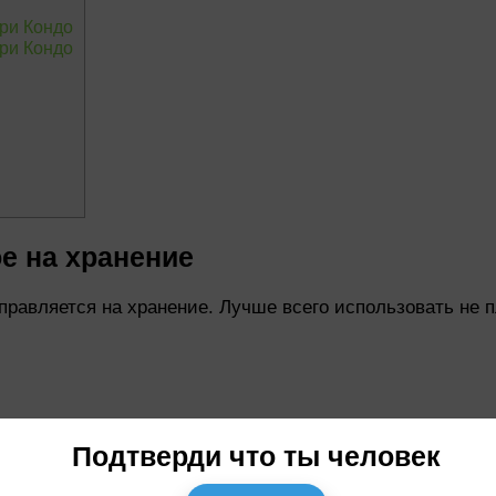
ри Кондо
ри Кондо
е на хранение
правляется на хранение. Лучше всего использовать не п
Подтверди что ты человек