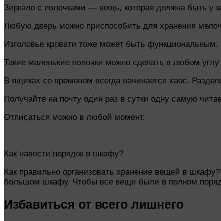
Зеркало с полочками — вещь, которая должна быть у к
Любую дверь можно приспособить для хранения мелочей
Изголовье кровати тоже может быть функциональным. 
Такие маленькие полочки можно сделать в любом углу
В ящиках со временем всегда начинается хаос. Раздел
Получайте на почту один раз в сутки одну самую чита
Отписаться можно в любой момент.
Как навести порядок в шкафу?
Как правильно организовать хранение вещей в шкафу? К
большом шкафу. Чтобы все вещи были в полном порядке
Избавиться от всего лишнего