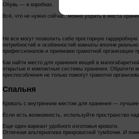
Обувь — в коробках.
Всё, что не нужно сейчас, можно убрать в места хране
Не все могут позволить себе просторную гардеробную 
потребностей и особенностей комнаты вполне реально
профессионалов и приемами грамотной организации пр
Как найти место для хранения вещей в малогабаритной
открытые и компактные системы хранения. Обратите в
приспособления не только помогут грамотно организов
Спальня
Кровать с внутренним местом для хранения — лучшее 
Если есть возможность, используйте пространство на
Еще один вариант удобного изголовья кровати.
Отличная альтернатива прикроватной тумбочке. И пом