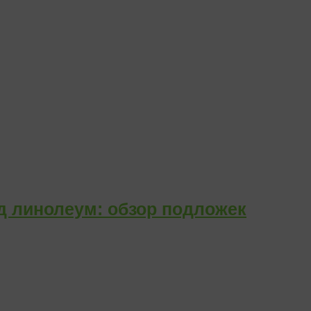
д линолеум: обзор подложек