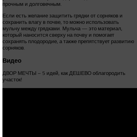
прочным и долговечным.
Если есть желание защитить грядки от сорняков и
сохранить влагу в почве, то можно использовать
мульчу между грядками. Мульча — это материал,
который наносится сверху на почву и помогает
сохранять плодородие, а также препятствует развитию
сорняков.
Видео
ДВОР МЕЧТЫ – 5 идей, как ДЕШЕВО облагородить
участок!