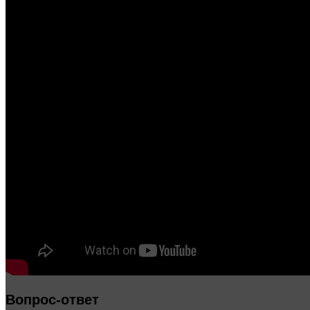
Вопрос-ответ