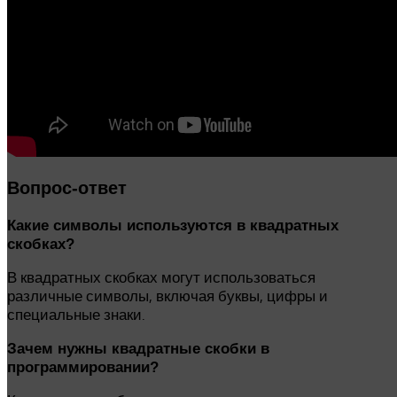
Вопрос-ответ
Какие символы используются в квадратных
скобках?
В квадратных скобках могут использоваться
различные символы, включая буквы, цифры и
специальные знаки.
Зачем нужны квадратные скобки в
программировании?