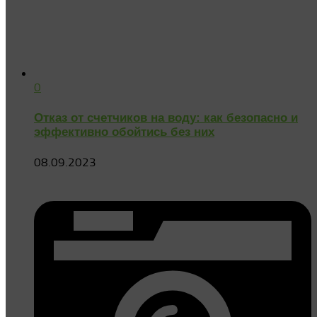
0
Отказ от счетчиков на воду: как безопасно и
эффективно обойтись без них
08.09.2023