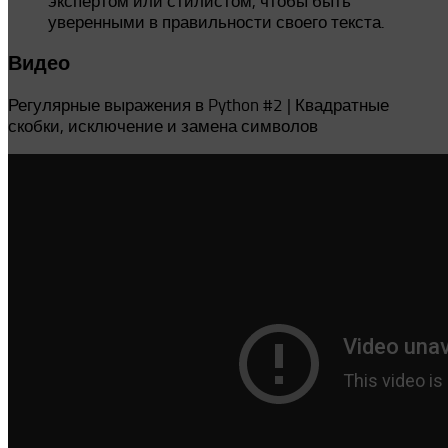
экспертом или стилистом, чтобы быть
уверенными в правильности своего текста.
Видео
Регулярные выражения в Python #2 | Квадратные
скобки, исключение и замена символов