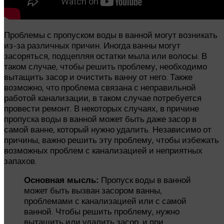
Проблемы с пропуском воды в ванной могут возникать
из-за различных причин. Иногда ванны могут
засоряться, подцепляя остатки мыла или волосы. В
таком случае, чтобы решить проблему, необходимо
вытащить засор и очистить ванну от него. Также
возможно, что проблема связана с неправильной
работой канализации, в таком случае потребуется
провести ремонт. В некоторых случаях, в причине
пропуска воды в ванной может быть даже засор в
самой ванне, который нужно удалить. Независимо от
причины, важно решить эту проблему, чтобы избежать
возможных проблем с канализацией и неприятных
запахов.
Пропуск воды в ванной
Основная мысль:
может быть вызван засором ванны,
проблемами с канализацией или с самой
ванной. Чтобы решить проблему, нужно
вытащить или удалить засор, и при