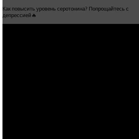
Как повысить уровень серотонина? Попрощайтесь с
депрессией🔥