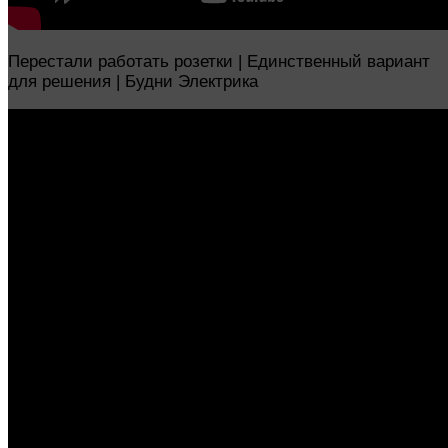
Перестали работать розетки | Единственный вариант
для решения | Будни Электрика