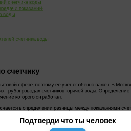
ий счетчика воды
редачи показаний:
а воды
ателей счетчика воды
по счетчику
ытовой сфере, поэтому ее учет особенно важен. В Москв
 трубопроводах счетчиков горячей воды. Определение р
ечение которого он работал.
ючается в определении разницы между показаниями счетч
чески проходят поверку. Во время поверки проверяется 
Подтверди что ты человек