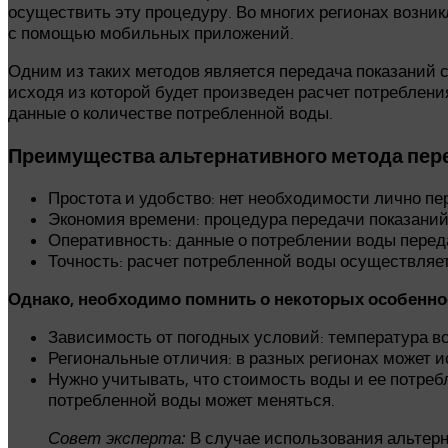
осуществить эту процедуру. Во многих регионах возни
с помощью мобильных приложений.
Одним из таких методов является передача показаний 
исходя из которой будет произведен расчет потреблени
данные о количестве потребленной воды.
Преимущества альтернативного метода пере
Простота и удобство: нет необходимости лично пе
Экономия времени: процедура передачи показани
Оперативность: данные о потреблении воды пере
Точность: расчет потребленной воды осуществляет
Однако, необходимо помнить о некоторых особеннос
Зависимость от погодных условий: температура во
Региональные отличия: в разных регионах может 
Нужно учитывать, что стоимость воды и ее потре
потребленной воды может меняться.
В случае использования альтерн
Совет эксперта: