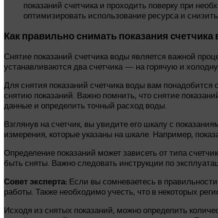
показаний счетчика и проходить поверку при необ
оптимизировать использование ресурса и снизить
Как правильно снимать показания счетчика
Снятие показаний счетчика воды является важной проце
устанавливаются два счетчика — на горячую и холодну
Для снятия показаний счетчика воды вам понадобится ос
снятию показаний. Важно помнить, что снятие показан
данные и определить точный расход воды.
Взглянув на счетчик, вы увидите его шкалу с показани
измерения, которые указаны на шкале. Например, показ
Определение показаний может зависеть от типа счетчик
быть сняты. Важно следовать инструкции по эксплуата
Совет эксперта:
Если вы сомневаетесь в правильности 
работы. Также необходимо учесть, что в некоторых рег
Исходя из снятых показаний, можно определить количе