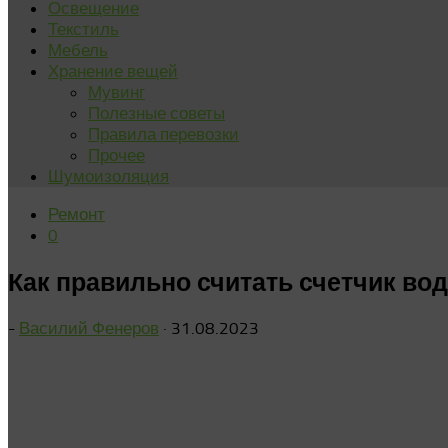
Освещение
Текстиль
Мебель
Хранение вещей
Мувинг
Полезные советы
Правила перевозки
Прочее
Шумоизоляция
Ремонт
0
Как правильно считать счетчик вод
-
Василий Фенеров
·
31.08.2023