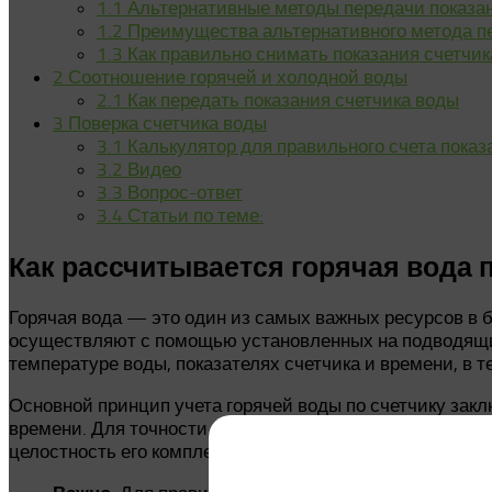
1.1
Альтернативные методы передачи показан
1.2
Преимущества альтернативного метода пе
1.3
Как правильно снимать показания счетчик
2
Соотношение горячей и холодной воды
2.1
Как передать показания счетчика воды
3
Поверка счетчика воды
3.1
Калькулятор для правильного счета показ
3.2
Видео
3.3
Вопрос-ответ
3.4
Статьи по теме:
Как рассчитывается горячая вода 
Горячая вода — это один из самых важных ресурсов в б
осуществляют с помощью установленных на подводящих
температуре воды, показателях счетчика и времени, в т
Основной принцип учета горячей воды по счетчику закл
времени. Для точности, счетчики горячей воды периоди
целостность его комплектующих.